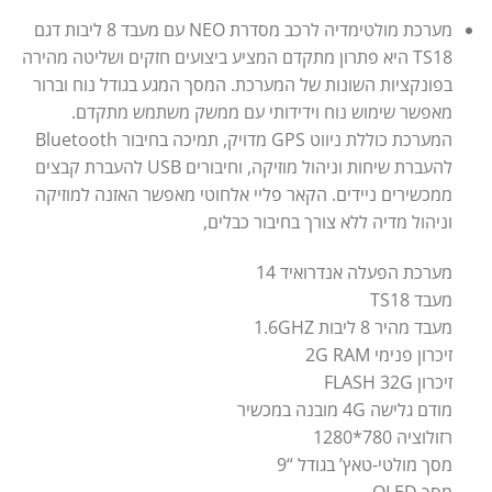
מערכת מולטימדיה לרכב מסדרת NEO עם מעבד 8 ליבות דגם
TS18 היא פתרון מתקדם המציע ביצועים חזקים ושליטה מהירה
בפונקציות השונות של המערכת. המסך המגע בגודל נוח וברור
מאפשר שימוש נוח וידידותי עם ממשק משתמש מתקדם.
המערכת כוללת ניווט GPS מדויק, תמיכה בחיבור Bluetooth
להעברת שיחות וניהול מוזיקה, וחיבורים USB להעברת קבצים
ממכשירים ניידים. הקאר פליי אלחוטי מאפשר האזנה למוזיקה
וניהול מדיה ללא צורך בחיבור כבלים,
מערכת הפעלה אנדרואיד 14
מעבד TS18
מעבד מהיר 8 ליבות 1.6GHZ
זיכרון פנימי 2G RAM
זיכרון FLASH 32G
מודם גלישה 4G מובנה במכשיר
רזולוציה 780*1280
מסך מולטי-טאץ’ בגודל “9
מסך QLED