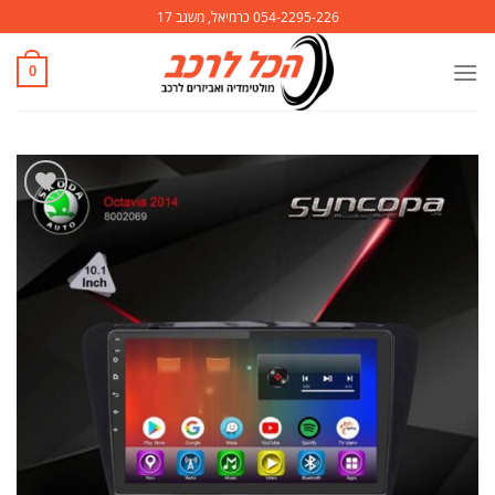
Ski
054-2295-226 כרמיאל, משגב 17
t
conten
0
הוסף
לרשימת
המשאלות