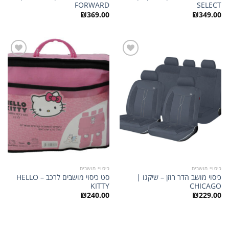
FORWARD
SELECT
₪
369.00
₪
349.00
הוסף
הוסף
לרשימת
לרשימת
המשאלות
המשאלות
כיסויי מושבים
כיסויי מושבים
כיסוי מושב הדר רוזן – שיקגו |
סט כיסוי מושבים לרכב – HELLO
KITTY
CHICAGO
₪
240.00
₪
229.00