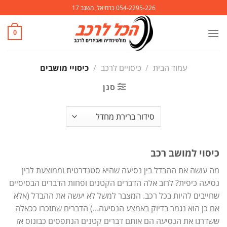
Ski
054-2295-226 כרמיאל, משגב 17
t
conten
0
עמוד הבית
/
כיסויים לרכב
/
כיסויי מושבים
סנן
כיסוי למושב רכב
מה עושה את ההבדל בין נסיעה שהיא סטנדרטית וממוצעת לבין
נסיעה כיפית? לרוב אלה הדברים הקטנים ופחות הדברים הבסיסיים
שחייבים להיות בכל רכב. המצבר למשל לא יעשה את ההבדל (אלא
אם כן הוא נגמר בדיוק באמצע הנסיעה…) הדברים שתזכרו ככאלה
ששדרגו את הנסיעה הם אותם דברים קטנים הנתפסים כבונוס אז