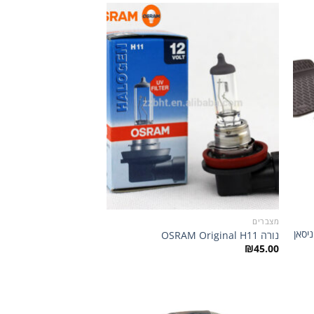
הוסף
הוסף
רשימת
לרשימת
שאלות
המשאלות
מצברים
יסאן
נורה OSRAM Original H11
₪
45.00