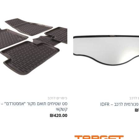
הוסף
לרשימת
ל
המשאלות
המ
 לרכב
כיסויים לרכב
סט שטיחים תואם מקור "אמסטרדם" – נ
ורמית לרכב – IDFR
קשקאי
₪
₪
420.00