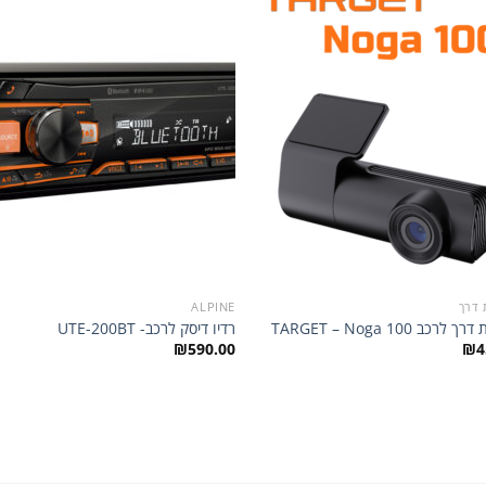
הוסף
לרשימת
ל
המשאלות
המ
 דרך
ALPINE
רכב TARGET – Noga 100
רדיו דיסק לרכב- UTE-200BT
₪
590.00
₪
4