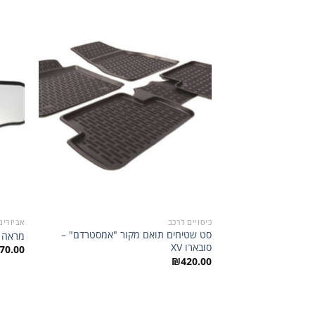
הוסף
לרשימת
המשאלות
כיסויים לרכב
אביזרים
סט שטיחים תואם מקור "אמסטרדם" –
מראה פנ
סובארו XV
70.00
₪
420.00