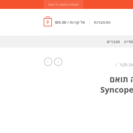
למשלוח והתקנה עד הבית
התחברות
סל קניות /
0.00
₪
0
מדיה
מגברים
ם מקור
/
 תואם
קור יונדאי טוסון Syncope
ן Syncope Audio - 2019