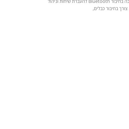
המגע בגודל נוח וברור מאפשר שימוש נוח וידידותי עם ממשק משתמש מתקדם. המערכת כוללת ניווט GPS מדויק, תמיכה בחיבור Bluetooth להעברת שיחות וניהול