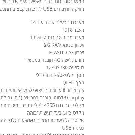
מוזיקה, וחיבורים USB להעברת קבצים ממכשירים ניידים. הקאר פליי אלחוטי מאפשר האזנה למוזיקה וניהול מדיה ללא צורך בחיבור כבלים,
מערכת הפעלה אנדרואיד 14
מעבד TS18
מעבד מהיר 8 ליבות 1.6GHZ
זיכרון פנימי 2G RAM
זיכרון FLASH 32G
מודם גלישה 4G מובנה במכשיר
רזולוציה 780*1280
מסך מולטי-טאץ’ בגודל “9
מסך QLED
איקוולייזר 8 ערוצים לביצועי שמע איכותיים במיוחד
Carplay אלחוטי מובנה במכשיר (ניתן גם לחיבור חוטי) Android Auto בחיבור חוטי
מקלט רדיו דגם 4755 לקליטת רדיו איכותית במיוחד
מקלט GPS בעל רגישות גבוהה
שליטה על מערכת המדיה באמצעות גלגל ההג
כניסת USB