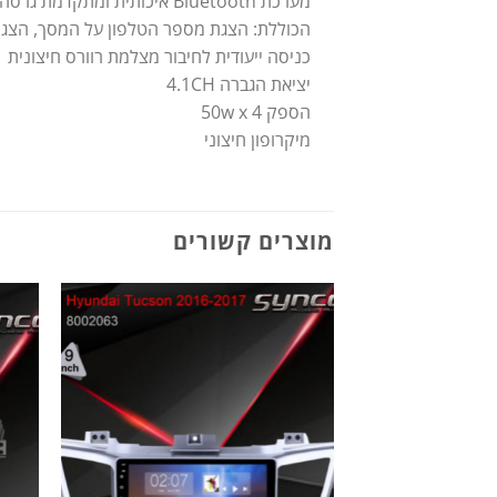
מערכת Bluetooth איכותית ומתקדמת גרסה 5
הכוללת: הצגת מספר הטלפון על המסך, הצגת 
כניסה ייעודית לחיבור מצלמת רוורס חיצונית
יציאת הגברה 4.1CH
הספק 50w x 4
מיקרופון חיצוני
מוצרים קשורים
הוסף
לרשימת
המשאלות