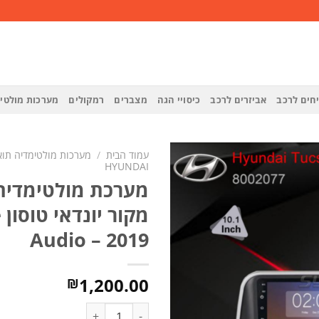
חים לרכב
אביזרים לרכב
כיסויי הגה
מצברים
רמקולים
מערכות מולטי
עמוד הבית
/
מערכות מולטימדיה תוא
HYUNDAI
מערכת מולטימדיה
הוסף
לרשימת
מ
המשאלות
Audio – 2019
1,200.00
₪
כמות של מערכת מולטימדיה תואם מקור יונדאי טוסו