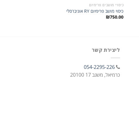
כיסויי מושבים פרימיום
כיסויים לרכב
סט שטיחים תואם מקור 
כיסוי מושב פרימיום RY אוניברסלי
F250/F350
₪
750.00
₪
320.00
ליצירת קשר
054-2295-226
כרמיאל, משגב 17 20100