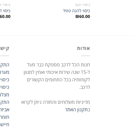
כיסויי הגה
כיסויי 
כיסוי להגה טוויד
כיסוי ל
60.00
₪
60.00
אודות
קישו
חנות הכל לרכב מספקת כבר מעל
התקנ
ל-15 שנה שירות איכותי ואמין למגוון
מערכ
לקוחותיה בכל התחומים הקשורים
כיסוי
לרכב.
כיסוי
מצלמ
מדיניות משלוחים והחזרה ניתן לקרוא
התקנ
ב
תקנון האתר
אביזר
חומרי
חיישנ