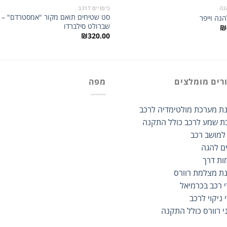
הגה
כיסויים לרכב
סט שטיחים תואם מקור "אמסטרדם" –
הגה וייפר
שברולט סילברדו
₪
₪
320.00
רים מומלצים
מפה
ת מערכת מולטימדיה לרכב
ת שמע לרכב כולל התקנה
 למושב רכב
ים להגה
ות דרך
ת מצלמת רוורס
י רכב בכרמיאל
 ניקוי לרכב
י רוורס כולל התקנה