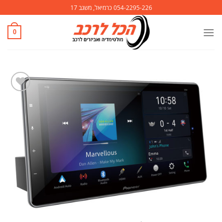
Ski
054-2295-226 כרמיאל, משגב 17
t
conten
0
הוסף
לרשימת
המשאלות