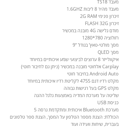
מעבד TS18
מעבד מהיר 8 ליבות 1.6GHZ
זיכרון פנימי 2G RAM
זיכרון FLASH 32G
מודם גלישה 4G מובנה במכשיר
רזולוציה 780*1280
מסך מולטי-טאץ’ בגודל “9
מסך QLED
איקוולייזר 8 ערוצים לביצועי שמע איכותיים במיוחד
Carplay אלחוטי מובנה במכשיר (ניתן גם לחיבור חוטי)
Android Auto בחיבור חוטי
מקלט רדיו דגם 4755 לקליטת רדיו איכותית במיוחד
מקלט GPS בעל רגישות גבוהה
שליטה על מערכת המדיה באמצעות גלגל ההגה
כניסת USB
מערכת Bluetooth איכותית ומתקדמת גרסה 5
הכוללת: הצגת מספר הטלפון על המסך, הצגת ספר טלפונים
בעברית, שיחות וועידה ועוד