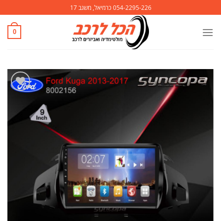
Ski
054-2295-226 כרמיאל, משגב 17
t
conten
0
הוסף
לרשימת
המשאלות