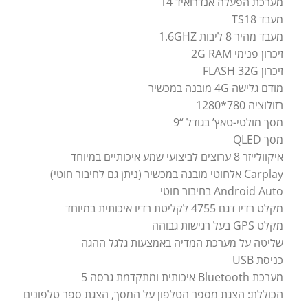
מערכת הפעלה אנדרואיד 14
מעבד TS18
מעבד מהיר 8 ליבות 1.6GHZ
זיכרון פנימי 2G RAM
זיכרון FLASH 32G
מודם גלישה 4G מובנה במכשיר
רזולוציה 780*1280
מסך מולטי-טאץ’ בגודל “9
מסך QLED
איקוולייזר 8 ערוצים לביצועי שמע איכותיים במיוחד
Carplay אלחוטי מובנה במכשיר (ניתן גם לחיבור חוטי)
Android Auto בחיבור חוטי
מקלט רדיו דגם 4755 לקליטת רדיו איכותית במיוחד
מקלט GPS בעל רגישות גבוהה
שליטה על מערכת המדיה באמצעות גלגל ההגה
כניסת USB
מערכת Bluetooth איכותית ומתקדמת גרסה 5
הכוללת: הצגת מספר הטלפון על המסך, הצגת ספר טלפונים