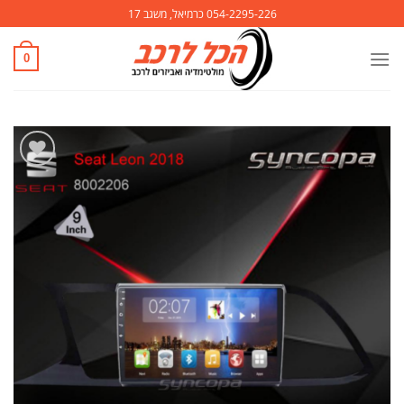
Ski
054-2295-226 כרמיאל, משגב 17
t
conten
0
הוסף
לרשימת
המשאלות