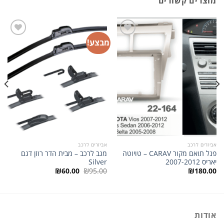
מוצרים קשורים
מבצע!
הוסף
הוסף
לרשימת
לרשימת
המשאלות
המשאלות
אביזרים לרכב
אביזרים לרכב
פנל תואם מקור CARAV – טויוטה
מגב לרכב – מבית הדר רוזן דגם
יאריס 2007-2012
Silver
המחיר
המחיר
₪
60.00
₪
95.00
₪
180.00
המקורי
הנוכחי
היה:
הוא:
₪60.00.
₪95.00.
אודות