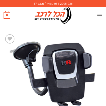
Ski
054-2295-226 כרמיאל, משגב 17
t
conten
0
הוסף
לרשימת
המשאלות