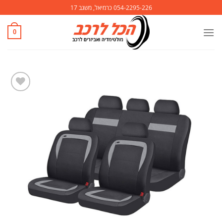
Ski
054-2295-226 כרמיאל, משגב 17
t
conten
0
הוסף
לרשימת
המשאלות