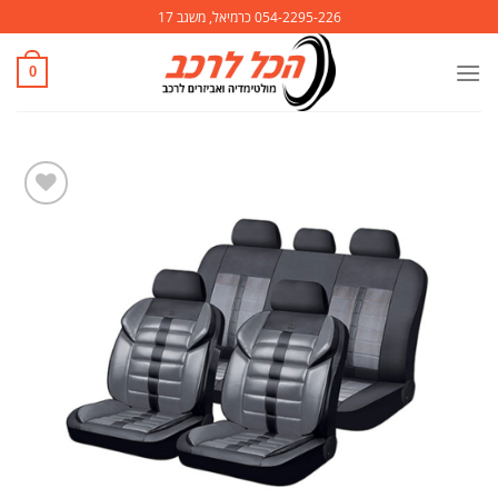
Ski
054-2295-226 כרמיאל, משגב 17
t
conten
0
הוסף
לרשימת
המשאלות