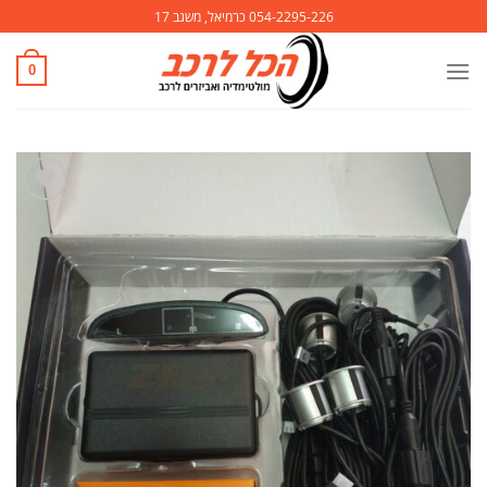
Ski
054-2295-226 כרמיאל, משגב 17
t
conten
0
הוסף
לרשימת
המשאלות