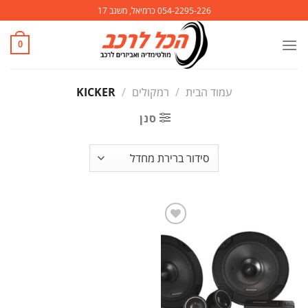
Ski
054-2295-226 כרמיאל, משגב 17
t
conten
0
עמוד הבית
/
רמקולים
/
KICKER
סנן
הוסף
לרשימת
המשאלות