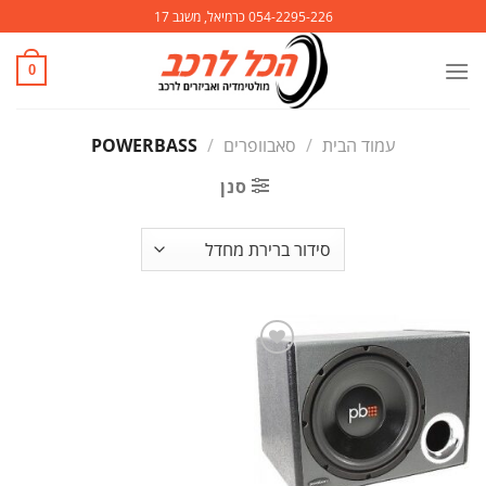
Ski
054-2295-226 כרמיאל, משגב 17
t
conten
0
עמוד הבית
/
סאבוופרים
/
POWERBASS
סנן
הוסף
לרשימת
המשאלות