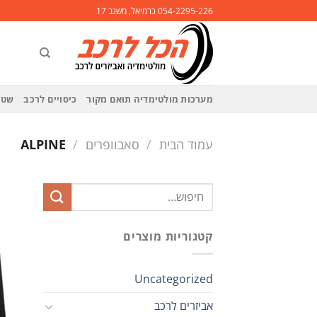
Ski
054-2295-226 כרמיאל, משגב 17
t
conten
מערכות מולטימדיה תואם מקור
כיסויים לרכב
שטי
עמוד הבית
/
סאבוופרים
/
ALPINE
חיפוש
עבור:
קטגוריות מוצרים
Uncategorized
אביזרים לרכב