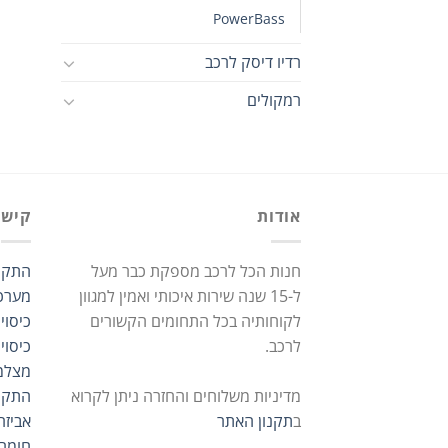
PowerBass
רדיו דיסק לרכב
רמקולים
אודות
קישו
חנות הכל לרכב מספקת כבר מעל
התקנ
ל-15 שנה שירות איכותי ואמין למגוון
מערכ
לקוחותיה בכל התחומים הקשורים
כיסוי
לרכב.
כיסוי
מצלמ
מדיניות משלוחים והחזרה ניתן לקרוא
התקנ
ב
תקנון האתר
אביזר
חומרי