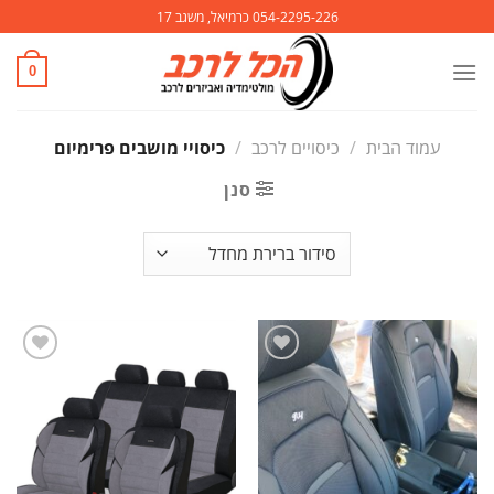
Ski
054-2295-226 כרמיאל, משגב 17
t
conten
0
עמוד הבית
/
כיסויים לרכב
/
כיסויי מושבים פרימיום
סנן
הוסף
הוסף
לרשימת
לרשימת
המשאלות
המשאלות